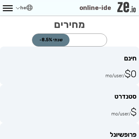
online-ide
he
מחירים
חודשי
שנתי
-8.5%
חינם
$0
/mo/user
סטנדרט
$
/mo/user
פרופשיונל