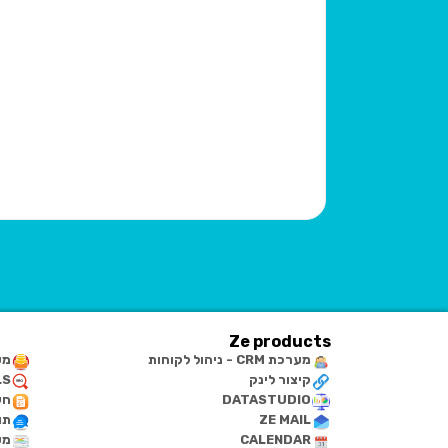
Ze products
מערכת CRM - ניהול לקוחות
מע
קיצור לינק
LS
DATASTUDIO
חש
ZE MAIL
תו
CALENDAR
מע