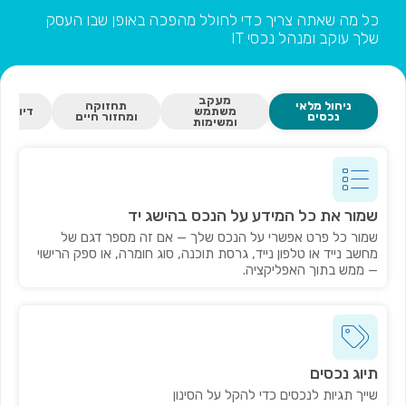
כל מה שאתה צריך כדי לחולל מהפכה באופן שבו העסק
שלך עוקב ומנהל נכסי IT
מעקב
ניהול מלאי
תחזוקה
משתמש
דיווח ו
נכסים
ומחזור חיים
ומשימות
שמור את כל המידע על הנכס בהישג יד
שמור כל פרט אפשרי על הנכס שלך — אם זה מספר דגם של
מחשב נייד או טלפון נייד, גרסת תוכנה, סוג חומרה, או ספק הרישוי
— ממש בתוך האפליקציה.
תיוג נכסים
שייך תגיות לנכסים כדי להקל על הסינון