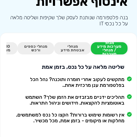
אינסוף אפשרויות
בנה פלטפורמה שנותנת לעסק שלך שקיפות ושליטה מלאה
על כל נכסי IT
מנהל
מערכות מידע
מנהלי
מנהלי כספים
CIO
/ מנהלי
אבטחת מידע
ורכש
משאבי
מערכות
שליטה מלאה על כל נכס, בזמן אמת
מתקשים לעקוב אחרי חומרה ותוכנה? נהל הכל
בפלטפורמת ענן מרכזית אחת..
תהליכים ידניים מבזבזים את הזמן שלך? השתמש
באוטומציות להקצאות, חידושים וניהול התראות.
אין רשומות שימוש ברורות? הקצו כל נכס למשתמשים,
מחלקות או מיקומים - בזמן אמת, מכל מכשיר.