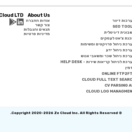
Cloud LTD.
About Us
רכות דיוור
אודות החברה
צור קשר
SEO TOO
תנאים והגבלות
בונית דיגיטלית
מדיניות פרטיות
כנת צ׳אט לעסקים
רכת ניהול פרויקטים ומשימות
רכת ניהול ידע
רכת ניהול שכר ומשאבי אנוש
כת לניהול קריאות שירות - HELP DESK
מין
ONLINE FTP2F
CLOUD FULL TEXT SEAR
CV PARSING A
CLOUD LOG MANAGME
© Copyright 2020-2026 Ze Cloud Inc. All Rights Reserved.