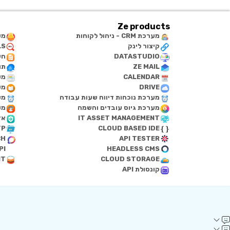
Ze products
מערכת CRM - ניהול לקוחות
מע
קיצור לינק
LS
DATASTUDIO
חש
ZE MAIL
תו
CALENDAR
מע
DRIVE
מע
מערכת נוכחות דיווח שעות עבודה
מע
מערכת גיוס עובדים והשמה
מער
IT ASSET MANAGEMENT
אד
TP
CLOUD BASED IDE
CH
API TESTER
PI
HEADLESS CMS
NT
CLOUD STORAGE
קונסולת API