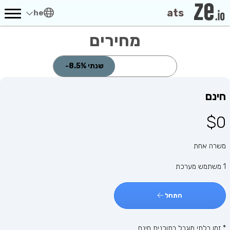
ats
he
מחירים
חודשי
שנתי
-8.5%
חינם
$0
משרה אחת
1 משתמש מערכת
התחל
* זמן בלתי מוגבל בתוכנית חינם