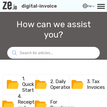
digital-invoice
ru
How can we assist
you?
1.
2. Daily
3. Tax
Quick
Operations
Invoices
Start
4.
Receipts
For