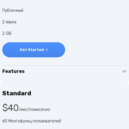
Публичный
2 языка
2 GB
Get Started
Features
Standard
$40
/мес/помесячно
60 Многофункц.пользователей