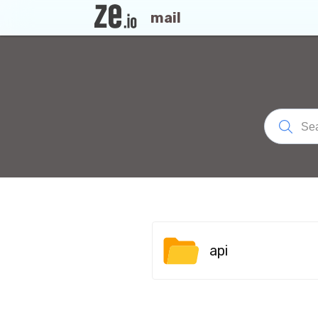
mail
api