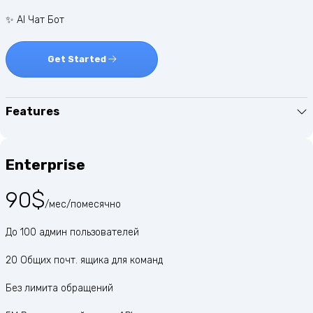
✨ AI Чат Бот
Get Started
Features
Enterprise
90$
/мес/помесячно
До 100 админ пользователей
20 Общих почт. ящика для команд
Без лимита обращений